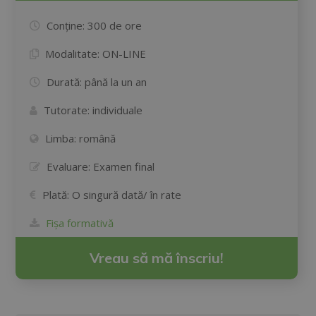
Conține:
300 de ore
Modalitate:
ON-LINE
Durată:
până la un an
Tutorate:
individuale
Limba:
română
Evaluare:
Examen final
Plată:
O singură dată/ în rate
Fișa formativă
Vreau să mă înscriu!