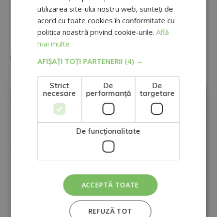
confidențialitate.
utilizarea site-ului nostru web, sunteți de
Doriți să primiți informații comerciale (prin telefon și/sau e-mail):
acord cu toate cookies în conformitate cu
politica noastră privind cookie-urile.
Află
Alternative:
mai multe
Alte certificări
AFIȘAȚI TOȚI PARTENERII
(4) →
EDUCAȚIE
Strict
De
De
necesare
performanță
targetare
De funcţionalitate
ACCEPTĂ TOATE
REFUZĂ TOT