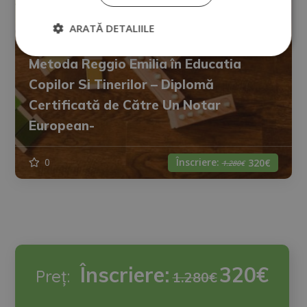
ARATĂ DETALIILE
Diplomă Europeană De Expert în
Metoda Reggio Emilia în Educatia
Copilor Si Tinerilor – Diplomă
Certificată de Către Un Notar
European-
Înscriere:
0
320€
1.280€
Înscriere:
320€
Preț:
1.280€