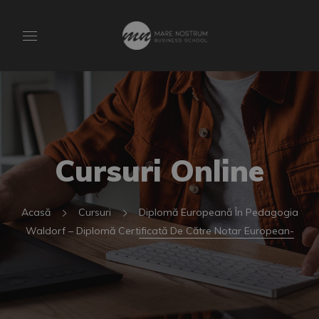
Cursuri Online
Acasă
Cursuri
Diplomă Europeană În Pedagogia
Waldorf – Diplomă Certificată De Către Notar European-