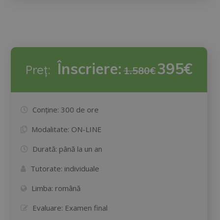
Înscriere:
395€
Preț:
1.580€
Conține:
300 de ore
Modalitate:
ON-LINE
Durată:
până la un an
Tutorate:
individuale
Limba:
română
Evaluare:
Examen final