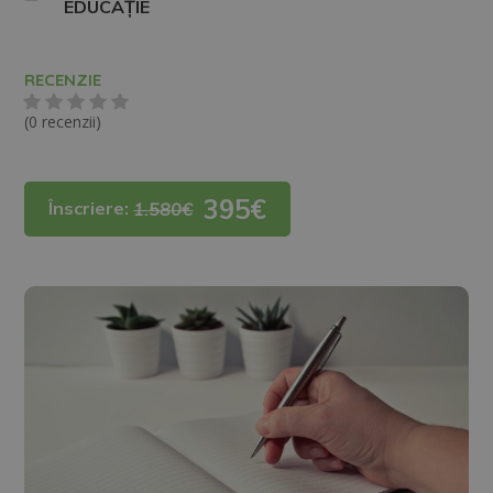
EDUCAȚIE
RECENZIE
(0 recenzii)
395€
Înscriere:
1.580€