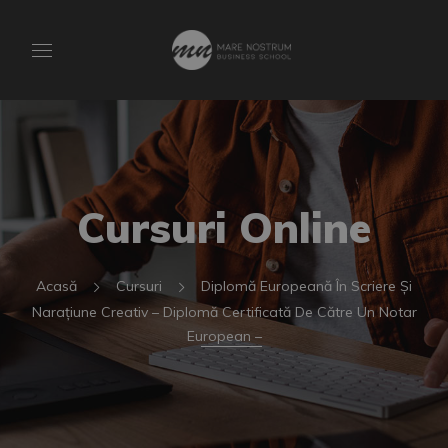
Cursuri Online
Acasă
Cursuri
Diplomă Europeană În Scriere Și
Narațiune Creativ – Diplomă Certificată De Către Un Notar
European –