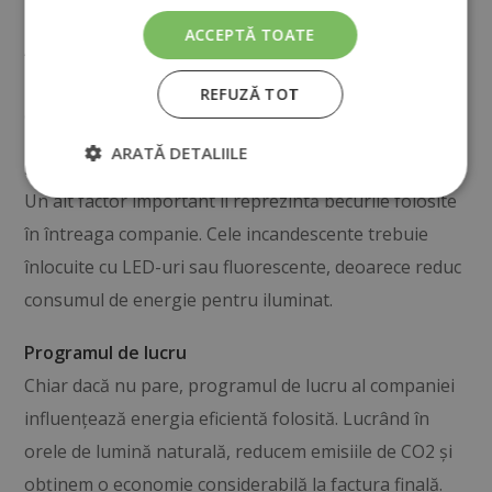
Investiția este mare, dar se recuperează rapid.
ACCEPTĂ TOATE
Alegerea unor echipamente cu eficiență energetică
ridicată (A++) ne va ajuta să economisim și să
REFUZĂ TOT
consumăm doar ceea ce avem nevoie.
ARATĂ DETALIILE
Iluminatul
Un alt factor important îl reprezintă becurile folosite
în întreaga companie. Cele incandescente trebuie
înlocuite cu LED-uri sau fluorescente, deoarece reduc
consumul de energie pentru iluminat.
Programul de lucru
Chiar dacă nu pare, programul de lucru al companiei
influențează energia eficientă folosită. Lucrând în
orele de lumină naturală, reducem emisiile de CO2 și
obținem o economie considerabilă la factura finală.