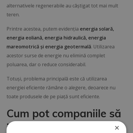
alternativele regenerabile au câștigat tot mai mult
teren.
Printre acestea, putem evidenția
energia solară,
energia eoliană, energia hidraulică, energia
mareomotrică și energia geotermală
. Utilizarea
acestor surse de energie nu elimină complet
poluarea, dar o reduce considerabil.
Totuși, problema principală este că utilizarea
energiei eficiente rămâne o alegere, deoarece nu
toate produsele de pe piață sunt eficiente.
Cum pot companiile să
implementeze energia
×