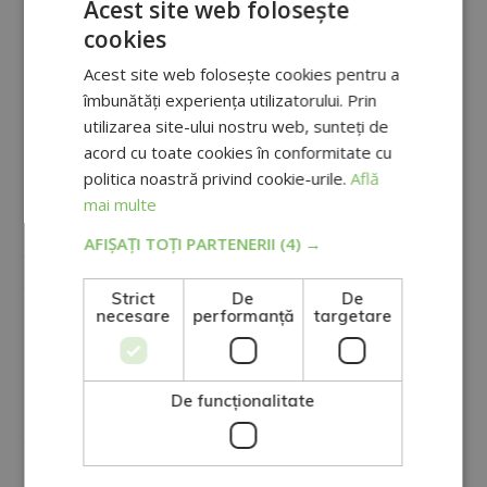
Acest site web folosește
eficientă?
cookies
Acest site web folosește cookies pentru a
Izolație
îmbunătăți experiența utilizatorului. Prin
Cu o izolație bună, economisim iarna, evitând
utilizarea site-ului nostru web, sunteți de
acord cu toate cookies în conformitate cu
folosirea excesivă a încălzirii, și vara, evitând folosirea
politica noastră privind cookie-urile.
Află
excesivă a aerului condiționat.
mai multe
Dacă compania este foarte mare și bugetul permite,
AFIȘAȚI TOȚI PARTENERII
(4) →
o altă opțiune este să schimbăm ferestrele cu geam
dublu cu cameră intermediară și să verificăm sau să
Strict
De
De
necesare
performanță
targetare
localizăm eventualele scurgeri de aer.
Temperatură
De funcţionalitate
La alegerea sistemului energetic pentru încălzire sau
aer condiționat, trebuie să optăm, așa cum am văzut
anterior, pentru energiile regenerabile.