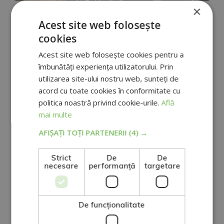
×
TEHNOLOGIE
Acest site web folosește
Cum să investești în criptomonede
cookies
fără înșelătorii
Acest site web folosește cookies pentru a
îmbunătăți experiența utilizatorului. Prin
utilizarea site-ului nostru web, sunteți de
Vezi mai mult
acord cu toate cookies în conformitate cu
politica noastră privind cookie-urile.
Află
mai multe
AFIȘAȚI TOȚI PARTENERII
(4) →
Strict
De
De
necesare
performanță
targetare
De funcţionalitate