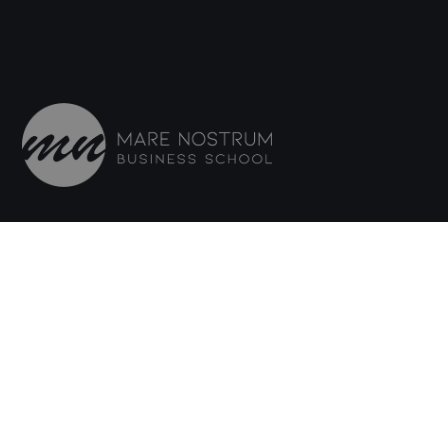
Adresă Spania:
C/ Amadeu Vives, 5,
Bloque 1 - Bajo C
43481, La Pineda, Tarragona
Adresă Italia:
Via Isonzo, 67
40033, Casalecchio di Reno, Bologna