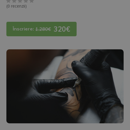
(0 recenzii)
320€
Înscriere:
1.280€