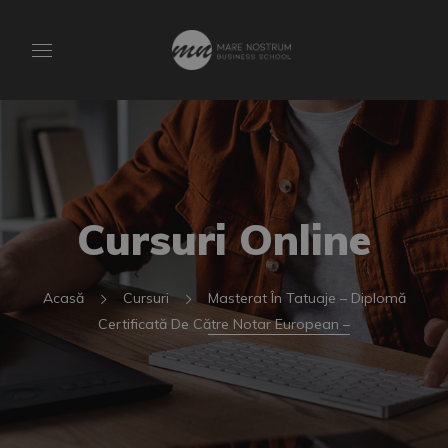
Cursuri Online
Acasă
Cursuri
Masterat În Tatuaje – Diplomă
Certificată De Către Notar European –