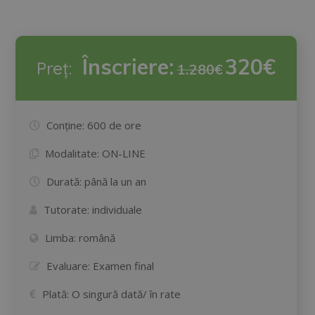
Înscriere:
320€
Preț:
1.280€
Conține:
600 de ore
Modalitate:
ON-LINE
Durată:
până la un an
Tutorate:
individuale
Limba:
română
Evaluare:
Examen final
Plată:
O singură dată/ în rate