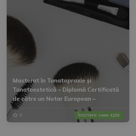
Masterat în Tanatopraxie și
Tanatoestetică – Diplomă Certificată
de către un Notar European –
Înscriere:
0
420€
1.680€