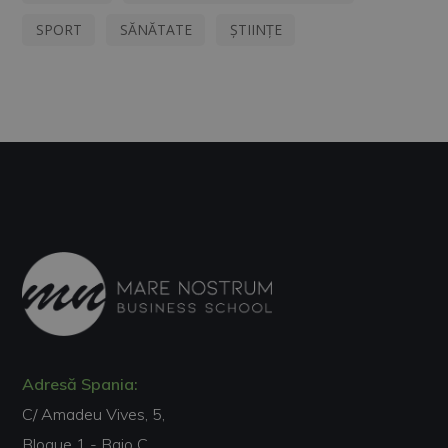
SPORT
SĂNĂTATE
ȘTIINȚE
Adresă Spania:
C/ Amadeu Vives, 5,
Bloque 1 - Bajo C