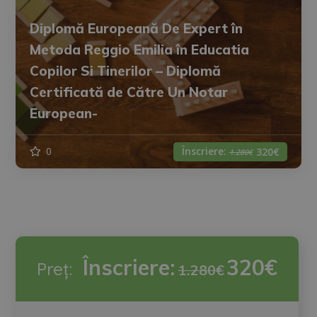
Diplomă Europeană De Expert în
Metoda Reggio Emilia în Educatia
Copilor Si Tinerilor – Diplomă
Certificată de Către Un Notar
European-
Înscriere:
0
320€
1.280€
Înscriere:
320€
Preț:
1.280€