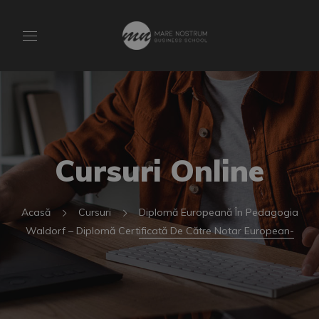
Cursuri Online
Acasă
Cursuri
Diplomă Europeană În Pedagogia
Waldorf – Diplomă Certificată De Către Notar European-