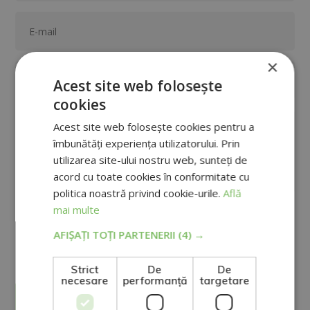
×
Acest site web folosește
cookies
Acest site web folosește cookies pentru a
îmbunătăți experiența utilizatorului. Prin
utilizarea site-ului nostru web, sunteți de
acord cu toate cookies în conformitate cu
politica noastră privind cookie-urile.
Află
mai multe
GRUPO TARRACO DE ESCUELAS DE FORMACIÓN DE POSTGRADO, S.L., CIF:
B01589969, Domiciliu: C/ Amadeu Vives, 5, Bloque 1 - Bajo C, 43481, La
AFIȘAȚI TOȚI PARTENERII
(4) →
Pineda, Tarragona.
Scopul Prelucrării: Prelucrăm informațiile pe care ni le furnizați pentru a
vă trimite e-mailuri comerciale legate de produsele oferite și de alte
tipuri de produse care ar putea fi de interes pentru dumneavoastră.
DA
NU
Strict
De
De
Legitimarea prelucrării datelor: Consimțământul persoanei vizate.
Drepturi: Vă puteți exercita drepturile, identificându-vă la următoarea
necesare
performanță
targetare
adresă direccion@grupotarraco.com
Pentru mai multe informații, consultați politica noastră de
confidențialitate.