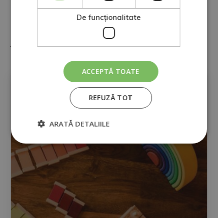
Doriți să primiți informații comerciale (prin telefon și/sau e-mail):
De funcţionalitate
Alternative:
Alte certificări
ACCEPTĂ TOATE
EDUCAȚIE
REFUZĂ TOT
ARATĂ DETALIILE