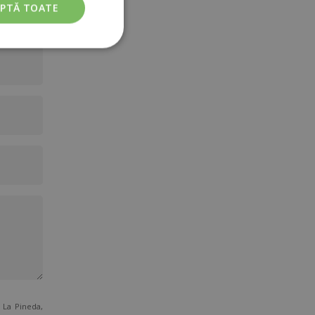
EPTĂ TOATE
La Pineda,