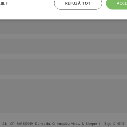
IILE
REFUZĂ TOT
ACC
 CIF: B01589969, Domiciliu: C/ Amadeu Vives, 5, Bloque 1 - Bajo C, 43481, 