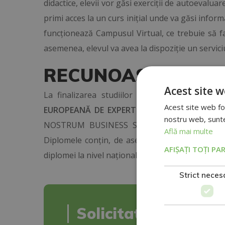
didactice, elevii vor găsi exerciții de autoevalu
primi acces la un curs inițial unde va găsi info
funcționează Campusul Virtual, ce trebuie să 
asemenea, elevul va avea la dispoziție un serviciu
RECUNOAȘTERE
Acest site 
La finalizarea studiilor și trecerea testelor
Acest site web fol
EUROPEANĂ DE EXPERT ÎN METODA REGGIO EM
nostru web, sunteț
NOSTRUM BUSINESS SCHOOL, susținută de memb
Află mai multe
Diplomele conțin, de asemenea, ștampila Notaru
AFIȘAȚI TOȚI PA
diplomei la nivel național și internațional.
Strict neces
Solicitați informați