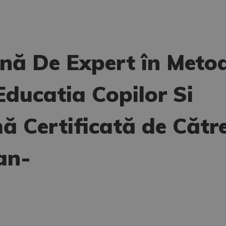
nă De Expert în Meto
Educatia Copilor Si
mă Certificată de Cătr
an-