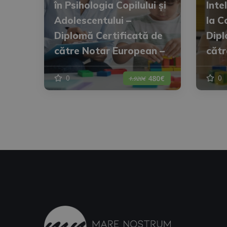
în Psihologia Copilului și
Inte
Adolescentului –
la C
Diplomă Certificată de
Dipl
către Notar European –
cătr
0
0
480€
1.920€