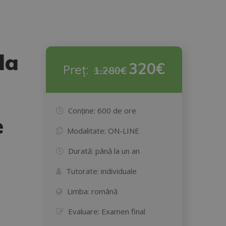
da
320€
Preț:
1.280€
Conține:
600 de ore
e
Modalitate:
ON-LINE
Durată:
până la un an
Tutorate:
individuale
Limba:
română
Evaluare:
Examen final