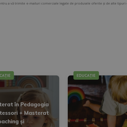
entru a vă trimite e-mailuri comerciale legate de produsele oferite și de alte tipur
ătoarea adresă direccion@grupotarraco.com
țialitate.
CAȚIE
EDUCAȚIE
erat în Pedagogia
essori + Masterat
oaching și