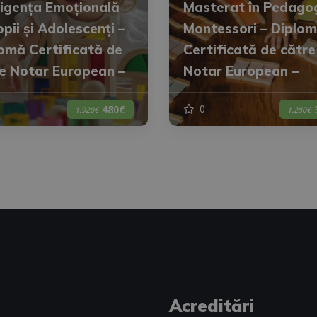
ligența Emoțională
Masterat în Pedago
opii și Adolescenți –
Montessori – Diplo
omă Certificată de
Certificată de către
e Notar European –
Notar European –
0
480€
1.920€
1.280€
Acreditări