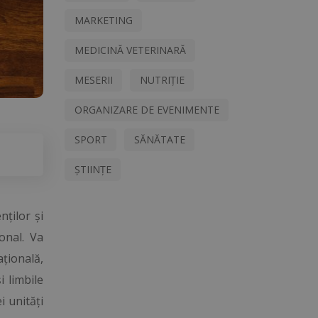
MARKETING
MEDICINĂ VETERINARĂ
MESERII
NUTRIȚIE
ORGANIZARE DE EVENIMENTE
SPORT
SĂNĂTATE
ȘTIINȚE
nților și
onal. Va
ațională,
i limbile
i unități