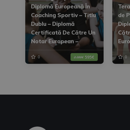
Diplomă Europeană În
Tera
Coaching Sportiv – Titlu
de P
Dublu – Diplomă
Dipl
Certificată De Către Un
Cătr
Notar European –
Eur
0
0
595€
2.380€