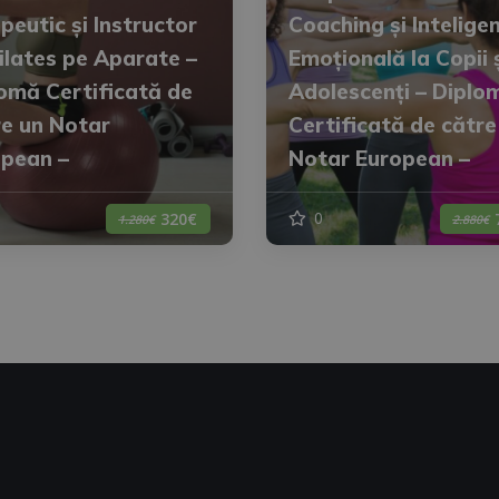
peutic și Instructor
Coaching și Intelige
ilates pe Aparate –
Emoțională la Copii 
omă Certificată de
Adolescenți – Diplo
e un Notar
Certificată de către
opean –
Notar European –
0
320€
1.280€
2.880€