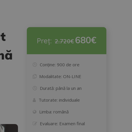
t
680€
Preț:
2.720€
omă
Conține:
900 de ore
Modalitate:
ON-LINE
Durată:
până la un an
Tutorate:
individuale
Limba:
română
Evaluare:
Examen final