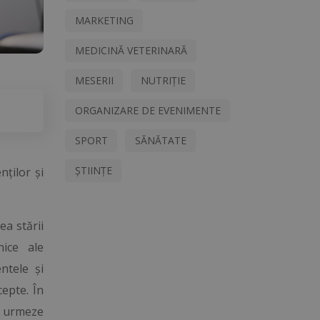
MARKETING
MEDICINĂ VETERINARĂ
MESERII
NUTRIȚIE
ORGANIZARE DE EVENIMENTE
SPORT
SĂNĂTATE
ȘTIINȚE
nților și
ea stării
nice ale
ntele și
cepte. În
să urmeze