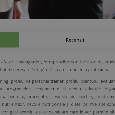
Recenzii
faceri, managerilor, întreprinzătorilor, lucrătorilor, stude
ințele necesare în legătură cu acest domeniu profesional.
ng, profilul de personal trainer, profilul clientului, evaluar
erea programelor, echipamente și mediu, adaptări orga
 coachee-ului, procesul și sesiunile de coaching, instrume
 nutrienților, nevoile nutriționale și diete, printre alte con
levii vor găsi exerciții de autoevaluare care le vor permite 