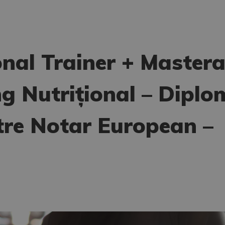
nal Trainer + Mastera
ng Nutrițional – Dipl
ătre Notar European –