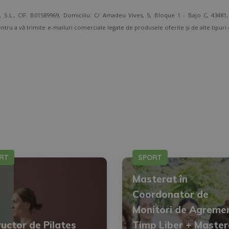
 CIF: B01589969, Domiciliu: C/ Amadeu Vives, 5, Bloque 1 - Bajo C, 43481, 
entru a vă trimite e-mailuri comerciale legate de produsele oferite și de alte tipur
ătoarea adresă direccion@grupotarraco.com
țialitate.
RT
SPORT
Masterat în
Coordonator de
Monitori de Agremen
ructor de Pilates
Timp Liber + Master