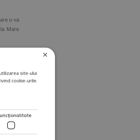
care o va
ala Mare
×
ERAT ÎN
tilizarea site-ului
USINESS
vind cookie-urile.
icitatea
uncţionalitate