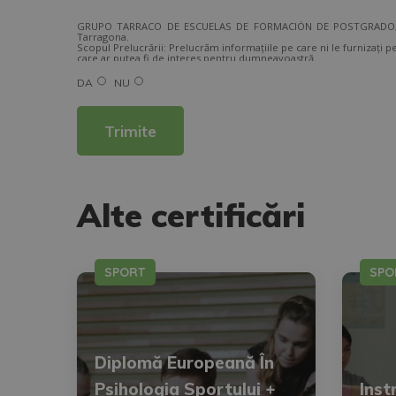
GRUPO TARRACO DE ESCUELAS DE FORMACIÓN DE POSTGRADO, S.L.,
Tarragona.
Scopul Prelucrării: Prelucrăm informațiile pe care ni le furnizați p
care ar putea fi de interes pentru dumneavoastră.
Legitimarea prelucrării datelor: Consimțământul persoanei vizate.
Drepturi: Vă puteți exercita drepturile, identificându-vă la urm
DA
NU
Pentru mai multe informații, consultați politica noastră de confiden
Doriți să primiți informații comerciale (prin telefon și/sau e-mail):
Alternative:
Alte certificări
SPORT
SPO
Diplomă Europeană În
Psihologia Sportului +
Inst