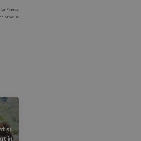
La Pineda,
i de produse
t și
at în