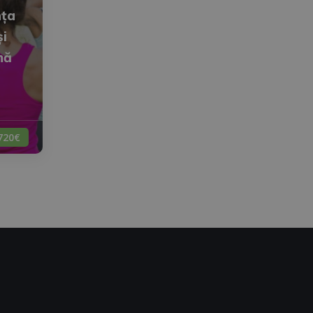
nța
și
mă
720€