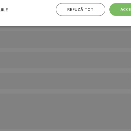
i
IILE
REFUZĂ TOT
ACC