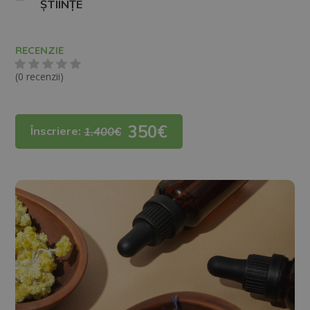
ȘTIINȚE
RECENZIE
(0 recenzii)
350€
Înscriere:
1.400€