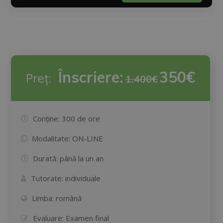
Înscriere:
350€
Preț:
1.400€
Conține:
300 de ore
Modalitate:
ON-LINE
Durată:
până la un an
Tutorate:
individuale
Limba:
română
Evaluare:
Examen final