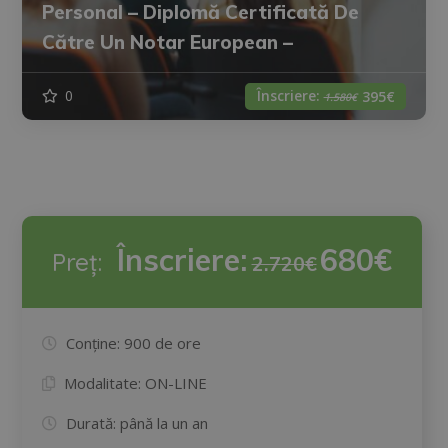
Personal – Diplomă Certificată De
Către Un Notar European –
Înscriere:
0
395€
1.580€
Înscriere:
680€
Preț:
2.720€
Conține:
900 de ore
Modalitate:
ON-LINE
Durată:
până la un an