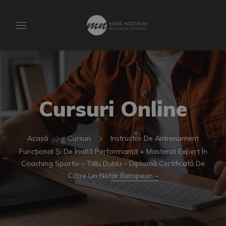
Cursuri Online
Acasă
Cursuri
Instructor De Antrenament
Funcțional Și De Înaltă Performanță + Masterat Expert În
Coaching Sportiv – Titlu Dublu – Diplomă Certificată De
Către Un Notar European –