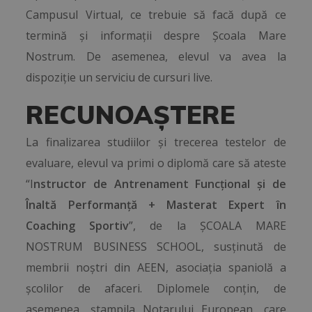
Campusul Virtual, ce trebuie să facă după ce
termină și informații despre Școala Mare
Nostrum. De asemenea, elevul va avea la
dispoziție un serviciu de cursuri live.
RECUNOAȘTERE
La finalizarea studiilor și trecerea testelor de
evaluare, elevul va primi o diplomă care să ateste
“
I
nstructor de Antrenament Funcțional și de
Înaltă Performanță + Masterat Expert în
Coaching Sportiv
”, de la ȘCOALA MARE
NOSTRUM BUSINESS SCHOOL, susținută de
membrii noștri din AEEN, asociația spaniolă a
școlilor de afaceri. Diplomele conțin, de
asemenea, ștampila Notarului European, care