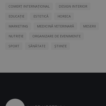
COMERȚ INTERNAȚIONAL
DESIGN INTERIOR
EDUCAȚIE
ESTETICĂ
HORECA
MARKETING
MEDICINĂ VETERINARĂ
MESERII
NUTRIȚIE
ORGANIZARE DE EVENIMENTE
SPORT
SĂNĂTATE
ȘTIINȚE