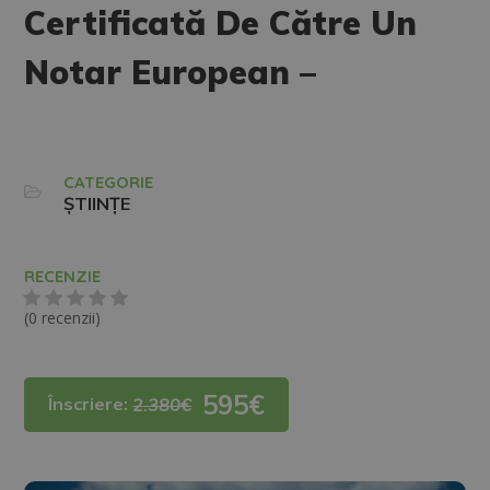
Certificată De Către Un
Notar European –
CATEGORIE
ȘTIINȚE
RECENZIE
(0 recenzii)
595€
Înscriere:
2.380€