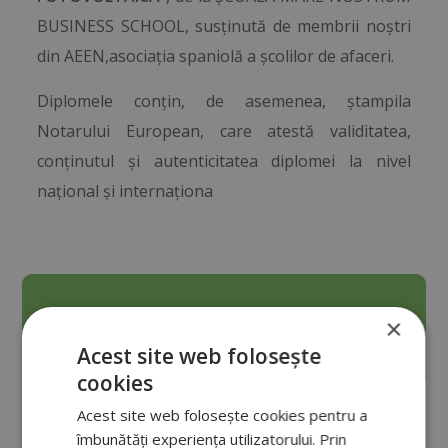
BUSINESS SCHOOL, susținută de membrii noștri
din AEEN,asociația spaniolă a școlilor de afaceri.
Diplomele conțin, de asemenea, ștampila
Notarului European, care atestă validitatea,
conținutul și autenticitatea diplomei la nivel
național și internaționa
×
Solicitați informații
Acest site web folosește
cookies
Acest site web folosește cookies pentru a
îmbunătăți experiența utilizatorului. Prin