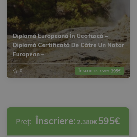
Diplomă Europeană În Geofizică –
Diplomă Certificată De Către Un Notar
European –
Înscriere:
0
395€
1.580€
Înscriere:
595€
Preț:
2.380€