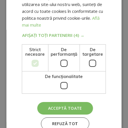
utilizarea site-ului nostru web, sunteți de
acord cu toate cookies în conformitate cu
politica noastră privind cookie-urile.
Află
mai multe
AFIȘAȚI TOȚI PARTENERII
(4) →
Strict
De
De
necesare
performanță
targetare
De funcţionalitate
GRUPO TARRACO DE ESCUELAS DE FORMACIÓN DE POSTGRADO, S.L., CIF:
B01589969, Domiciliu: C/ Amadeu Vives, 5, Bloque 1 - Bajo C, 43481, La
Pineda, Tarragona.
Scopul Prelucrării: Prelucrăm informațiile pe care ni le furnizați pentru a
ACCEPTĂ TOATE
vă trimite e-mailuri comerciale legate de produsele oferite și de alte
tipuri de produse care ar putea fi de interes pentru dumneavoastră.
DA
NU
Legitimarea prelucrării datelor: Consimțământul persoanei vizate.
Drepturi: Vă puteți exercita drepturile, identificându-vă la următoarea
adresă direccion@grupotarraco.com
REFUZĂ TOT
Pentru mai multe informații, consultați politica noastră de