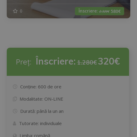
Înscriere:
0
580€
2.320€
Înscriere:
320€
Preț:
1.280€
Conține:
600 de ore
Modalitate:
ON-LINE
Durată:
până la un an
Tutorate:
individuale
Limba:
română