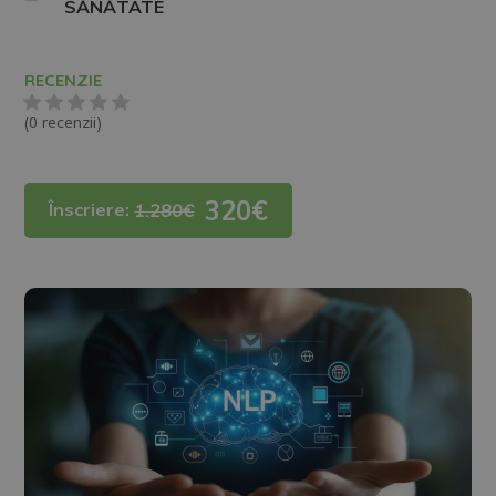
SĂNĂTATE
RECENZIE
(0 recenzii)
320€
Înscriere:
1.280€